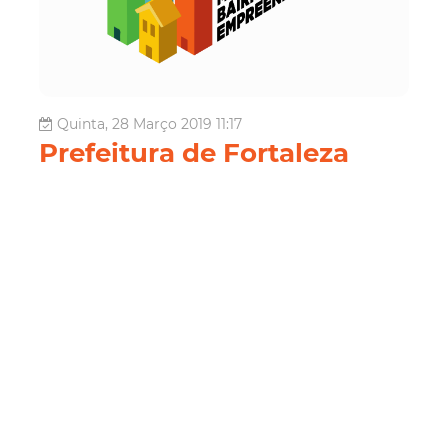
Quinta, 28 Março 2019 11:17
Prefeitura de Fortaleza
lança Projeto Meu Bairro
Empreendedor no Bom
Jardim
O prefeito Roberto Cláudio lança, nesta sexta-feira
(29/03), às 16h, o Projeto Meu Bairro Empreendedor no
Bom Jardim, inaugurando o primeiro Centro de
Referência do Empreendedor e assinando a Ordem de
Serviço da Rua do Comércio do Bom Jardim. O objetivo é
estimular a organização de pequeno...
Economia
Economia
Sde
Segov
Bairro
Empreendedor
Bom Jardim
Mucuripe
Regional Ii