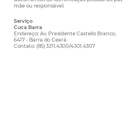
mãe ou responsável.
Serviço
Cuca Barra
Endereço: Av. Presidente Castello Branco,
6417 - Barra do Ceará
Contato: (85) 3211.4300/4301.4307
Cuca Jangurussu
Endereço: Avenida Castelo de Castro com
Avenida Contorno Leste - Jangurussu
Contato: (85) 3444.6201 / 6202
Cuca Mondubim
Endereço: Rua Santa Marlúcia, s/n -
Mondubim
Contato: (85) 3499.0018 / 0017
Juventude
Oportunidade
Esporte
formação