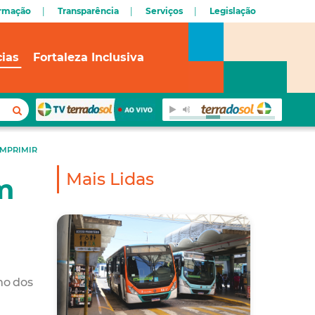
ormação
Transparência
Serviços
Legislação
cias
Fortaleza Inclusiva
IMPRIMIR
Mais Lidas
m
no dos