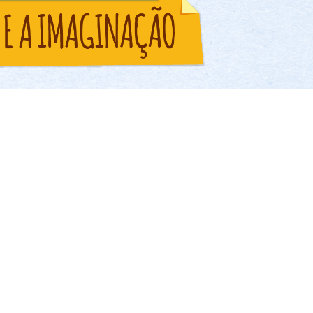
a Semana Nacional do Livro Infantil e, com o intuito de
ia da leitura, a Rede Cuca oferecerá uma programação es
dade e nas bibliotecas dos Cucas Barra, Jangurussu e Mo
m atividades diferenciadas que visam não só a leitura 
contação de história.
timular a construção do conhecimento, além de apresent
nvolvidas na Rede Cuca.