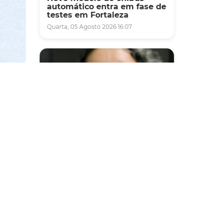
automático entra em fase de
testes em Fortaleza
Quarta, 05 Agosto 2026 16:07
pecial
ndubim.
Saúde
de
Fortaleza terá seis postos de
saúde abertos neste sábado
e domingo (1º e 2/8) para
atendimento à população
ar às
Sexta, 31 Julho 2026 16:34