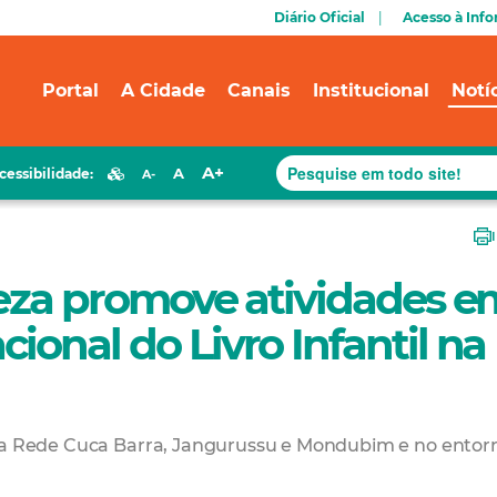
Diário Oficial
Acesso à Inf
Portal
A Cidade
Canais
Institucional
Notí
A+
A
cessibilidade:
A-
leza promove atividades e
ional do Livro Infantil na
 da Rede Cuca Barra, Jangurussu e Mondubim e no entor