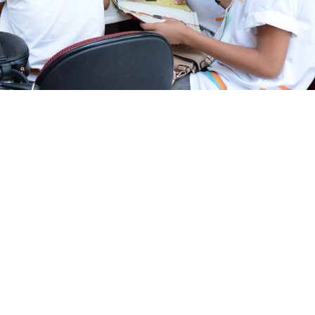
 em torno dos três equipamentos da Rede Cuca nos bairros Jangurussu,
rdenadoria de Juventude e da Secretaria da Educação de
 (30/11), às 8h30, no Cunca Mondubim, a certificação de 
 pelo Projeto Integração, que envolve alunos do 9º ano d
 e esportivas no contra turno escolar, cumprindo horário
2 escolas localizadas no entorno dos três equipamentos d
arra do Ceará. No contra turno escolar, os jovens receb
ipam de atividades esportivas e de formação (Jiu-Jitsu,
ica, Dança, Informática e Audiovisual).