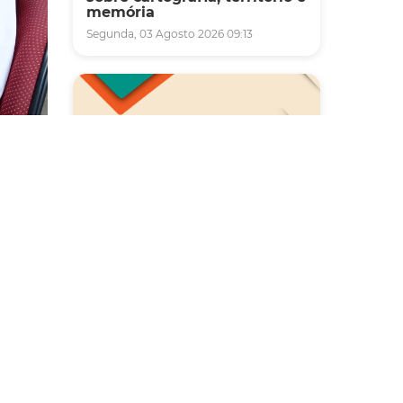
memória
Segunda, 03 Agosto 2026 09:13
360
Saúde
a rede
Carreta da Saúde da Mulher
vai ofertar cerca de 2 mil
atendimentos ginecológicos
e de mamas em Fortaleza
a Rede
durante o mês de agosto
em
Quinta, 06 Agosto 2026 08:43