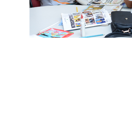
Em 2016, o projeto foi ampliado e atendeu 12 escolas
Mondubim e Barra do Ceará (Foto: André Martins)
A Prefeitura de Fortaleza, por meio da Coo
Fortaleza (SME), promove, nesta quarta-feira
jovens beneficiados ao longo do ano de 2016
municipal de ensino em atividades culturais
integral de formação.
Em 2016, o projeto foi ampliado e atendeu 1
Cuca, nos bairros Jangurussu, Mondubim e B
reforço de Matemática e Português, e partic
Natação, Vôlei, Futsal, MMA, Fotografia, Mús