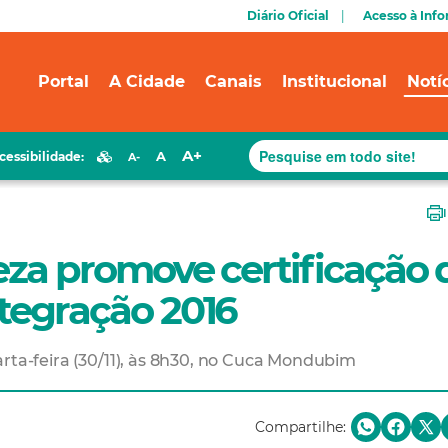
Diário Oficial
Acesso à Inf
Portal
A Cidade
Canais
Institucional
Notí
A+
A
cessibilidade:
A-
leza promove certificação 
ntegração 2016
rta-feira (30/11), às 8h30, no Cuca Mondubim
Compartilhe: