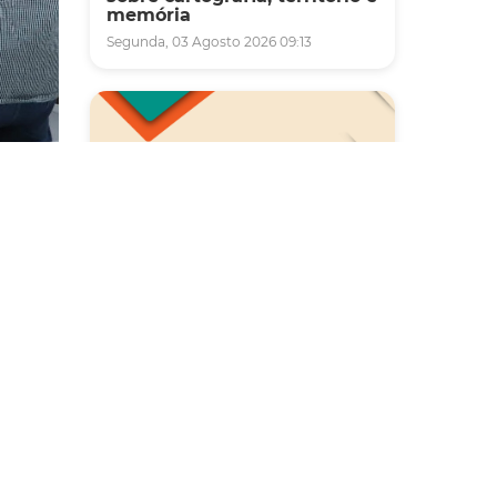
memória
Segunda, 03 Agosto 2026 09:13
al
esquisa
Saúde
ue irão
a
Carreta da Saúde da Mulher
vai ofertar cerca de 2 mil
atendimentos ginecológicos
e de mamas em Fortaleza
didas
durante o mês de agosto
onais
Quinta, 06 Agosto 2026 08:43