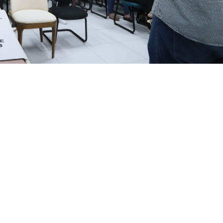
otação e a utilização das urnas eletrônicas cedidas pelo Tribunal Region
taria de Relações Comunitárias (Serc) e do Instituto de P
as 19 e 20 de maio um treinamento voltado aos mesários q
 Zonas Especiais de Interesse Social (Zeis) prioritárias d
tema de votação e a utilização das urnas eletrônicas ce
E-CE). A iniciativa tem como objetivo preparar os profissi
sso eleitoral, garantindo mais segurança, organização e