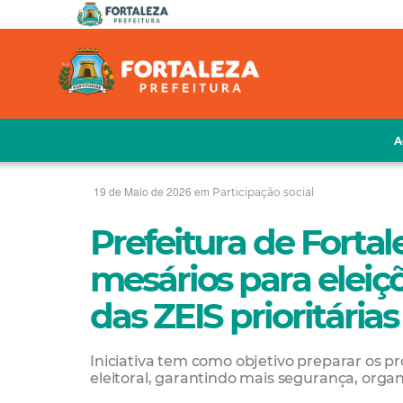
A
19 de Maio de 2026 em
Participação social
Prefeitura de Forta
mesários para eleiç
das ZEIS prioritária
Iniciativa tem como objetivo preparar os p
eleitoral, garantindo mais segurança, orga