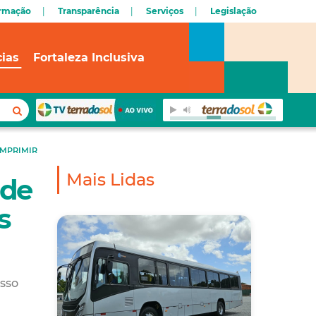
ormação
Transparência
Serviços
Legislação
cias
Fortaleza Inclusiva
IMPRIMIR
Mais Lidas
 de
s
esso