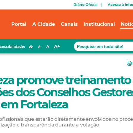
Diário Oficial
Acesso à Inf
Portal
A Cidade
Canais
Institucional
Notí
A+
A
cessibilidade:
A-
leza promove treinamento
ões dos Conselhos Gestore
s em Fortaleza
rofissionais que estarão diretamente envolvidos no proc
nização e transparência durante a votação