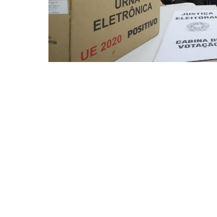
A capacitação aborda o funcionamento do sistema de v
Eleitoral do Ceará (TRE-CE)
A Prefeitura de Fortaleza, por meio da Secre
e Planejamento (Ipplan), realiza entre os di
atuar nas eleições dos Conselhos Gestores das
cidade.
A capacitação aborda o funcionamento do sis
pelo Tribunal Regional Eleitoral do Ceará (TR
que estarão diretamente envolvidos no proce
transparência durante a votação.