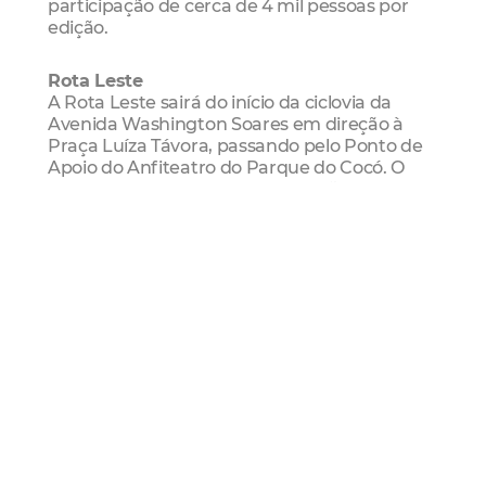
participação de cerca de 4 mil pessoas por
edição.
Rota Leste
A Rota Leste sairá do início da ciclovia da
Avenida Washington Soares em direção à
Praça Luíza Távora, passando pelo Ponto de
Apoio do Anfiteatro do Parque do Cocó. O
percurso seguirá pela Av. Sebastião de Abreu,
Av. Padre Antônio Tomás, Av. Senador Virgílio
Távora, Av. Dom Luís, Rua Barbosa de Freitas
e Av. Santos Dumont, concluindo na Praça
Luíza Távora.
Rota Oeste
A Rota Oeste vai ligar a Praça Jonas Freitas,
conhecida como Praça dos Animais ou Praça
do North Shopping, no bairro São Gerardo
(Regional I), à Praça Luíza Távora. O circuito
passará pelas ruas Braz de Francesco,
seguindo pela Avenida Bezerra de Menezes,
depois pela Rua Justiniano de Serpa, em