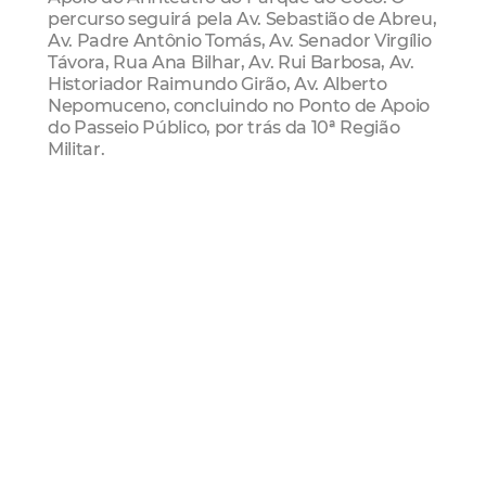
percurso seguirá pela Av. Sebastião de Abreu,
Av. Padre Antônio Tomás, Av. Senador Virgílio
Távora, Rua Ana Bilhar, Av. Rui Barbosa, Av.
Historiador Raimundo Girão, Av. Alberto
Nepomuceno, concluindo no Ponto de Apoio
do Passeio Público, por trás da 10ª Região
Militar.
Rota Oeste
A Rota Oeste vai ligar a Praça Jonas Freitas,
conhecida como Praça dos Animais ou Praça
do North Shopping, no bairro São Gerardo
(Regional I), ao Passeio Público. O circuito
passará pelas ruas Braz de Francesco,
seguindo pela Avenida Bezerra de Menezes,
depois pela Rua Justiniano de Serpa, em
seguida para as avenidas Domingos Olímpio,
Antônio Sales, Rua Carlos Vasconcelos,
seguindo para o Aterro, aonde se conectará
com a Rota Leste.