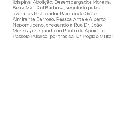
Ibiapina, Abolição, Desembargador Moreira,
Beira Mar, Rui Barbosa, seguindo pelas
avenidas Historiador Raimundo Girão,
Almirante Barroso, Pessoa Anta e Alberto
Nepomuceno, chegando à Rua Dr. João
Moreira, chegando no Ponto de Apoio do
Passeio Público, por trás da 10ª Região Militar.
Ciclofaixa De Lazer
Domingo
Passeio Público
Centro
Cocó
SCSP
Paitt
Mais Lidas