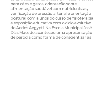
para cães e gatos, orientação sobre
alimentação saudável com nutricionistas,
verificação de pressão arterial e orientação
postural com alunos do curso de fisioterapia
e exposição educativa com o ciclo evolutivo
do Aedes Aegypti. Na Escola Municipal José
Dias Macedo aconteceu uma apresentação
de paródia como forma de conscientizar as
crianças, desde cedo, sobre os cuidados com
as doenças transmitidas por arboviroses.
O período que antecede a quadra invernosa
é o momento em que a Prefeitura se reúne
com a população para trabalhar ações que
visam à redução do índice de infecções por
meio de arboviroses.
Saúde
Cidadania
Quintal Limpo
Regional Ii