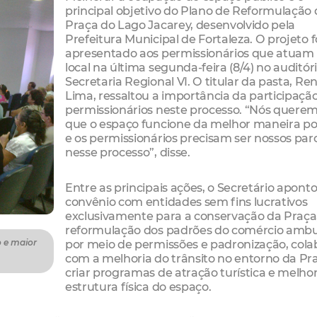
principal objetivo do Plano de Reformulação
Praça do Lago Jacarey, desenvolvido pela
Prefeitura Municipal de Fortaleza. O projeto f
apresentado aos permissionários que atuam
local na última segunda-feira (8/4) no auditór
Secretaria Regional VI. O titular da pasta, Re
Lima, ressaltou a importância da participaçã
permissionários neste processo. “Nós quere
que o espaço funcione da melhor maneira po
e os permissionários precisam ser nossos par
nesse processo”, disse.
Entre as principais ações, o Secretário apont
convênio com entidades sem fins lucrativos
exclusivamente para a conservação da Praça,
reformulação dos padrões do comércio amb
por meio de permissões e padronização, cola
 e maior
com a melhoria do trânsito no entorno da Pr
criar programas de atração turística e melhor
estrutura física do espaço.