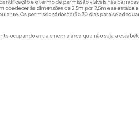
dentificação e o termo de permissão visíveis nas barracas.
vem obedecer às dimensões de 2,5m por 2,5m e se estabe
bulante. Os permissionários terão 30 dias para se adequ
te ocupando a rua e nem a área que não seja a estabel
o passeio e as vagas de estacionamento mais livres, send
ra quem frequenta o local. Vamos fazer desta Praça um
aços da nossa cidade”, ressaltou o secretário.
ios da Praça do Lago Jacarey, Plínio Osório, agradeceu a
a entidade no local. “Nosso objetivo sempre foi deixar aqu
 trabalhando para isso”, afirmou.
Serviços Urbanos da Regional VI está à disposição dos