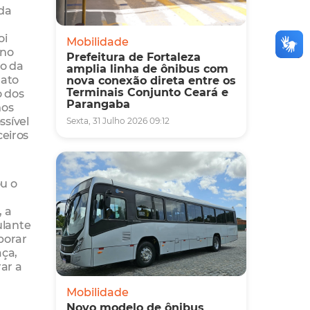
 da
oi
Mobilidade
 no
Prefeitura de Fortaleza
io da
amplia linha de ônibus com
nato
nova conexão direta entre os
Terminais Conjunto Ceará e
o dos
Parangaba
mos
ssível
Sexta, 31 Julho 2026 09:12
ceiros
ou o
 a
ulante
borar
aça,
ar a
Mobilidade
Novo modelo de ônibus