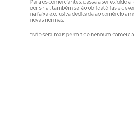
Para os comerciantes, passa a ser exigido a i
por sinal, também serão obrigatórias e de
na faixa exclusiva dedicada ao comércio am
novas normas.
“Não será mais permitido nenhum comercian
pelo plano da Praça. É uma forma de deixar 
melhor tanto para quem trabalha quanto pa
modelo que possa ser seguido por outros esp
O presidente da Associação dos Permissionár
iniciativa da Prefeitura e destacou o papel d
espaço o melhor possível e vamos continuar
Para mais informações
, a Coordenação de 
permissionários no telefone (85) 8678.9088.