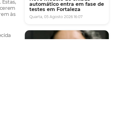
 Estas,
automático entra em fase de
lecerem
testes em Fortaleza
arem às
Quarta, 05 Agosto 2026 16:07
ecida
o
ele
Saúde
Fortaleza terá seis postos de
saúde abertos neste sábado
e domingo (1º e 2/8) para
atendimento à população
Sexta, 31 Julho 2026 16:34