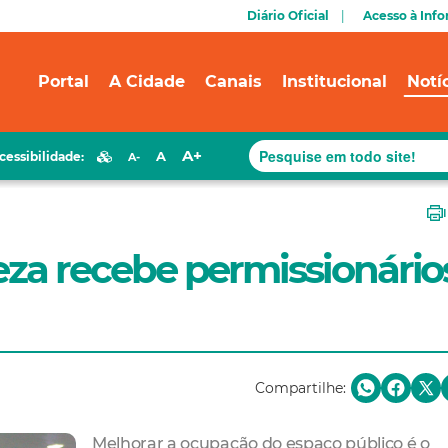
Diário Oficial
Acesso à Inf
Portal
A Cidade
Canais
Institucional
Notí
A+
A
cessibilidade:
A-
leza recebe permissionário
Compartilhe:
Melhorar a ocupação do espaço público é o