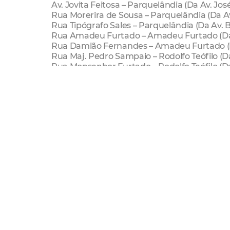
Av. Jovita Feitosa – Parquelândia (Da Av. J
Rua Morerira de Sousa – Parquelândia (Da 
Rua Tipógrafo Sales – Parquelândia (Da Av. 
Rua Amadeu Furtado – Amadeu Furtado (Da Av
Rua Damião Fernandes – Amadeu Furtado (Da 
Rua Maj. Pedro Sampaio – Rodolfo Teófilo (D
Rua Monsenhor Furtado – Rodolfo Teófilo (D
Rua Capitão Aragão – Alto da Balança (Da BR
Avenida Raul Barbosa – Aerolândia (Da Rua 
Rua Pedro Luiz Sobrinho – Parque Iracema 
Av. Desembargador Gonzaga – Cidade dos Fun
Rua Castro Alencar – Jardim das Oliveiras (
Rua José Alcides da Rocha – Parque Manibu
Rua Luiz Girão – Cambeba (Da Rua Tabelião 
Av. Maestro Lisboa – José de Alencar (Da Av
Av. Odilon Guimarães – Curió (Da Av. Maestr
Av. Mem de Sá – Messejana (Da Rua Dr. Joaqu
Terça-feira (23/09) – Regionais 2 e 12
Rua Dr. Francisco Matos – Papicu (Da Rua D
Travessa Paris – Papicu (Da Rua Valdetário M
Rua Delmiro Golveia – Papicu (Da Rua Antôn