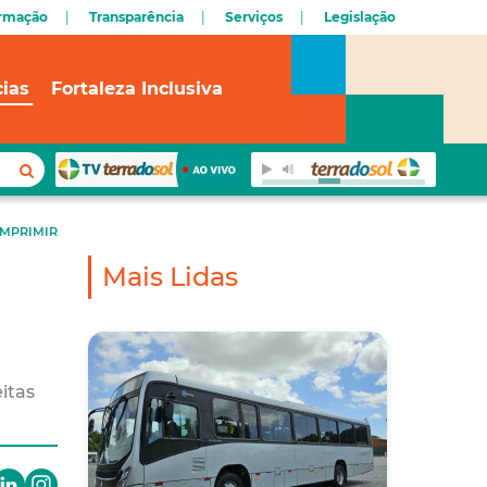
ormação
Transparência
Serviços
Legislação
cias
Fortaleza Inclusiva
IMPRIMIR
Mais Lidas
itas