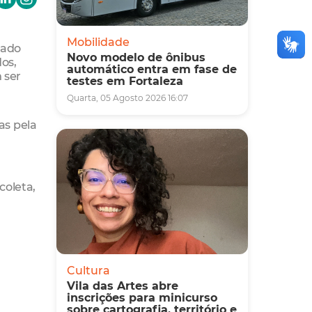
Mobilidade
tado
Novo modelo de ônibus
os,
automático entra em fase de
 ser
testes em Fortaleza
Quarta, 05 Agosto 2026 16:07
as pela
coleta,
Cultura
Vila das Artes abre
inscrições para minicurso
sobre cartografia, território e