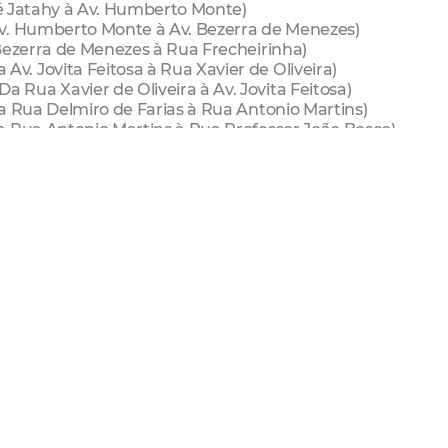
osé Jatahy à Av. Humberto Monte)
Av. Humberto Monte à Av. Bezerra de Menezes)
Bezerra de Menezes à Rua Frecheirinha)
. Jovita Feitosa à Rua Xavier de Oliveira)
Rua Xavier de Oliveira à Av. Jovita Feitosa)
a Rua Delmiro de Farias à Rua Antonio Martins)
a Rua Antonio Martins à Rua Professor João Bosco)
-116 à Av. Gov. Raul Barbosa)
Capitão Aragão à BR-116)
(Da BR-116 à Av. Desembargador Gonzaga)
cionários (Da Rua Pedro Luiz Sobrinho à Av. Rogaciano 
Da Av. Rogaciano Leite à Rua Lago)
ra (Da Rua Rocha Alexandre à Rua sem saída)
Joaquim Coelho à Rua Joaquim de Figueiredo Filho)
. Washington Soares à Av. Odilon Guimarães)
o Lisboa à Av. Washington Soares)
im Bento à Rua Cel. João Oliveira)
r. Ribamar Lobo à Av. Santos Dumont)
ota à Av. Eng. Santana Júnior)
io Justa à Rua Tavares Coutinho)