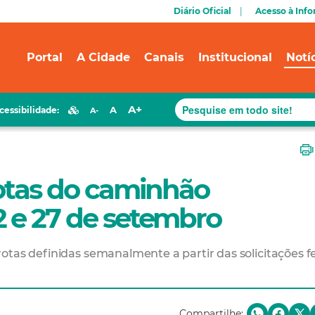
Diário Oficial
Acesso à Inf
Portal
A Cidade
Canais
Institucional
Notí
A+
A
cessibilidade:
A-
rotas do caminhão
2 e 27 de setembro
otas definidas semanalmente a partir das solicitações fe
Compartilhe: