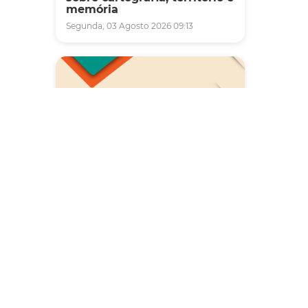
memória
Segunda, 03 Agosto 2026 09:13
Leite)
Saúde
Carreta da Saúde da Mulher
vai ofertar cerca de 2 mil
atendimentos ginecológicos
e de mamas em Fortaleza
durante o mês de agosto
Quinta, 06 Agosto 2026 08:43