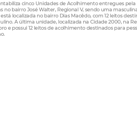
ntabiliza cinco Unidades de Acolhimento entregues pela
 no bairro José Walter, Regional V, sendo uma masculina
 está localizada no bairro Dias Macêdo, com 12 leitos dest
ulino. A última unidade, localizada na Cidade 2000, na R
bro e possui 12 leitos de acolhimento destinados para pes
no.
l de Fortaleza conta, atualmente, com 15 Centros de Ate
 AD e CAPS Infantil, além de três Residências Terapêutica
CAPS da Regional I em 22 de agosto de 2013. Na época, er
o objetivo de minimizar o sofrimento que a dependência 
ente Comunitário de Saúde e Membro do Conselho Local de
itório da Regional, Mário Cleiton era uma grande milita
odependentes e lutava pelos direitos dos usuários e dos
e Fortaleza. A dependência do álcool o deixou debilitado,
 associadas, que ocasionaram sua morte no mês de maio
e é uma homenagem prestada pelos colegas de tratament