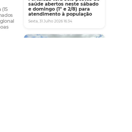
saúde abertos neste sábado
e domingo (1º e 2/8) para
 (15
atendimento à população
inados
egional
Sexta, 31 Julho 2026 16:34
soas
nção
s e
a
trazia
Mobilidade
Novo modelo de ônibus
nte da
automático entra em fase de
testes em Fortaleza
Quarta, 05 Agosto 2026 16:07
 deste
o.