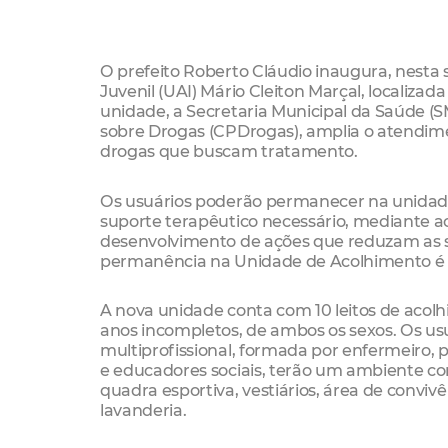
O prefeito Roberto Cláudio inaugura, nesta s
Juvenil (UAI) Mário Cleiton Marçal, localiza
unidade, a Secretaria Municipal da Saúde (S
sobre Drogas (CPDrogas), amplia o atendimen
drogas que buscam tratamento.
Os usuários poderão permanecer na unidad
suporte terapêutico necessário, mediante
desenvolvimento de ações que reduzam as sit
permanência na Unidade de Acolhimento é d
A nova unidade conta com 10 leitos de acolh
anos incompletos, de ambos os sexos. Os u
multiprofissional, formada por enfermeiro, p
e educadores sociais, terão um ambiente con
quadra esportiva, vestiários, área de convivên
lavanderia.