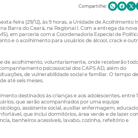
Compartilhe:
exta-feira (29/12), às 9 horas, a Unidade de Acolhimento I
da na Barra do Ceará, na Regional I. Com a entrega da nova
MS), em parceria com a Coordenadoria Especial de Polític
to e o acolhimento para usuários de álcool, crack e out
e de acolhimento, voluntariamente, onde receberão tod
 acompanhamento psicossocial dos CAPS AD, além do
uações, de vulnerabilidade social e familiar. O tempo d
e até seis meses.
imento destinados às crianças e aos adolescentes, entre 1
suários, que serão acompanhados por uma equipe
sicólogo, assistente social, auxiliar enfermagem, educador
fortável, que inclui dormitórios, área verde e de lazer 
cia, banheiros acessíveis, lavabo, cozinha, refeitório e