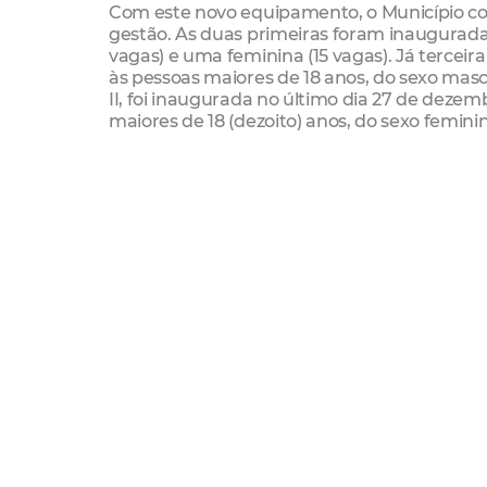
Com este novo equipamento, o Município co
gestão. As duas primeiras foram inauguradas
vagas) e uma feminina (15 vagas). Já terceira
às pessoas maiores de 18 anos, do sexo masc
II, foi inaugurada no último dia 27 de dezem
maiores de 18 (dezoito) anos, do sexo femini
Além destes, a Rede de Atenção Psicossocia
Psicossocial (CAPS), entre CAPS Geral, CAPS
leitos de assistência psicossocial.
Homenageado
Mário Cleiton Marçal iniciou tratamento no 
usuário de álcool e buscou tratamento com 
para sua vida e de seus familiares. Era Ag
Saúde do CAPS. Muito atuante dentro do terr
adesão dos familiares ao tratamento, como c
profissionais da saúde mental do Município d
ocasionando algumas comorbidades clínicas
ano. A escolha do seu nome para a unidad