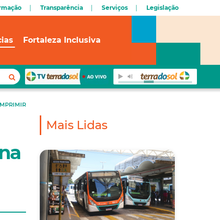
ormação
Transparência
Serviços
Legislação
cias
Fortaleza Inclusiva
IMPRIMIR
Mais Lidas
 na