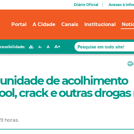
Diário Oficial
Acesso à Inf
Portal
A Cidade
Canais
Institucional
Notí
A+
A
cessibilidade:
A-
a unidade de acolhimento
ool, crack e outras drogas
 9 horas.