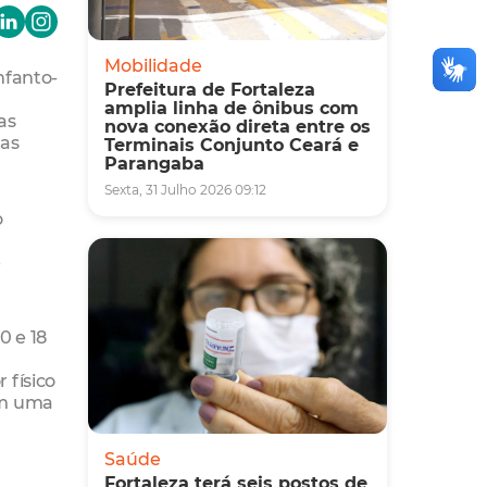
Mobilidade
nfanto-
Prefeitura de Fortaleza
amplia linha de ônibus com
as
nova conexão direta entre os
ras
Terminais Conjunto Ceará e
Parangaba
Sexta, 31 Julho 2026 09:12
o
e
0 e 18
 físico
com uma
Saúde
Fortaleza terá seis postos de