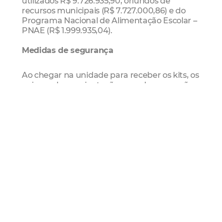
utilizados R$ 9.726.935,90, oriundos de
recursos municipais (R$ 7.727.000,86) e do
Programa Nacional de Alimentação Escolar –
PNAE (R$ 1.999.935,04).
Medidas de segurança
Ao chegar na unidade para receber os kits, os
pais recebem orientações para lavar as mãos,
com água e sabão, ou utilizar o álcool em gel,
assim como é verificada a temperatura
corporal e resguardado o distanciamento
entre as pessoas, reforçando as medidas de
segurança e higiene para prevenção ao
coronavírus.
Os mesmos cuidados são tomados pelos
profissionais da Educação envolvidos na ação.
Para isso, as unidades de ensino contam com
equipamentos de proteção para uso durante
a entrega do kit de alimentação, como
máscaras e álcool em gel.