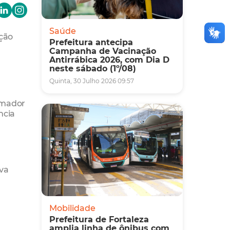
Saúde
ação
Prefeitura antecipa
Campanha de Vacinação
Antirrábica 2026, com Dia D
neste sábado (1º/08)
Quinta, 30 Julho 2026 09:57
ormador
ncia
ova
Mobilidade
Prefeitura de Fortaleza
amplia linha de ônibus com