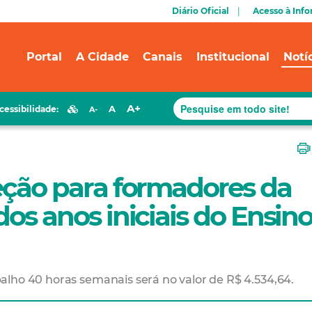
Diário Oficial
Acesso à Inf
Portal
A Cidade
Canais
Institucional
Notí
A+
A
cessibilidade:
A-
leção para formadores da
dos anos iniciais do Ensin
lho 40 horas semanais será no valor de R$ 4.534,64.