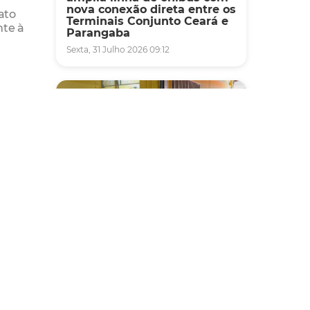
nova conexão direta entre os
ato
Terminais Conjunto Ceará e
nte à
Parangaba
Sexta, 31 Julho 2026 09:12
Fiscalização
Agefis apreende cerca de
duas toneladas de alimentos
impróprios para consumo
em supermercado de
Messejana
Quinta, 30 Julho 2026 13:01