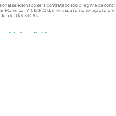
ssional selecionado será contratado sob o regime de contr
r Municipal nº 0158/2013, e terá sua remuneração refere
lor de R$ 4.534,64.
os e Seleções da Prefeitura
crição
 boleto de pagamento
dores