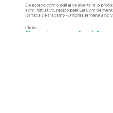
De acordo com o edital de abertura, o profi
administrativo, regido pela Lei Complementa
jornada de trabalho 40 horas semanais no va
Links
Clique aqui para acessar o Canal de Concurs
Clique aqui para acessar o Edital 72.2018
Clique aqui para acessar o formulário de ins
Clique aqui para acessar a reimpressão do
Educação
Seleção Pública
Sme
Imparh
Forma