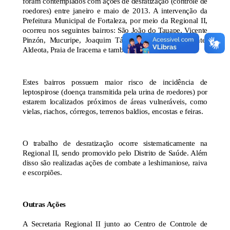
foram contemplados com ações de desratização (controle de
roedores) entre janeiro e maio de 2013. A intervenção da
Prefeitura Municipal de Fortaleza, por meio da Regional II,
ocorreu nos seguintes bairros: São João do Tauape, Vicente
Pinzón, Mucuripe, Joaquim Távora, Luciano Cavalcante,
Aldeota, Praia de Iracema e também no Centro.
Estes bairros possuem maior risco de incidência de
leptospirose (doença transmitida pela urina de roedores) por
estarem localizados próximos de áreas vulneráveis, como
vielas, riachos, córregos, terrenos baldios, encostas e feiras.
O trabalho de desratização ocorre sistematicamente na
Regional II, sendo promovido pelo Distrito de Saúde. Além
disso são realizadas ações de combate a leshimaniose, raiva
e escorpiões.
Outras Ações
A Secretaria Regional II junto ao Centro de Controle de