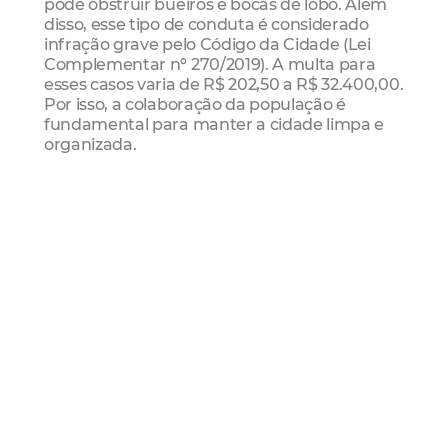
pode obstruir bueiros e bocas de lobo. Além
disso, esse tipo de conduta é considerado
infração grave pelo Código da Cidade (Lei
Complementar nº 270/2019). A multa para
esses casos varia de R$ 202,50 a R$ 32.400,00.
Por isso, a colaboração da população é
fundamental para manter a cidade limpa e
organizada.
Solicitações de serviços públicos podem ser
registradas pelo telefone 156 ou
presencialmente nas Centrais de
Acolhimento das Secretarias Regionais.
Mais Lidas