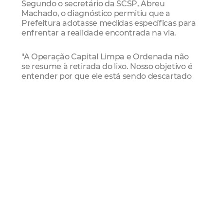
Segundo o secretário da SCSP, Abreu
Machado, o diagnóstico permitiu que a
Prefeitura adotasse medidas específicas para
enfrentar a realidade encontrada na via.
"A Operação Capital Limpa e Ordenada não
se resume à retirada do lixo. Nosso objetivo é
entender por que ele está sendo descartado
naquele local e, a partir desse diagnóstico,
implantar soluções permanentes. Na Avenida
Mozart Lucena identificamos a necessidade
de adequar a logística da coleta, reforçar a
reciclagem e reorganizar o
acondicionamento dos resíduos para reduzir
a reincidência desses pontos."
A principal mudança será a alteração dos
horários da coleta domiciliar e da Coleta
Especial Urbana (CEU), que atualmente
ocorrem durante o dia. A partir de segunda-
feira (6/7), ambos os serviços passarão a ser
realizados no período noturno, após as 19