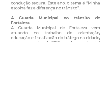
condução segura. Este ano, o tema é “Minha
escolha faz a diferença no trânsito”.
A Guarda Municipal no trânsito de
Fortaleza
A Guarda Municipal de Fortaleza vem
atuando no trabalho de orientação,
educação e fiscalização do tráfego na cidade,
desde novembro de 2015, se adequando a Lei
13.022/2014, que prevê, dentre outras
competências, a atuação no trânsito.
Atualmente, mais de 600 guardas estão
habilitados para essa função que é
desenvolvida em vários pontos de Fortaleza,
na maioria das vezes, em parceria com a
Autarquia Municipal de Trânsito e Cidadania.
Programação
19/9 – Blitz educativa;
20/9 – Teatro de fantoches, balcão tira
dúvidas, banda Integração GMF e Blitz
educativa – Praça do Ferreira;