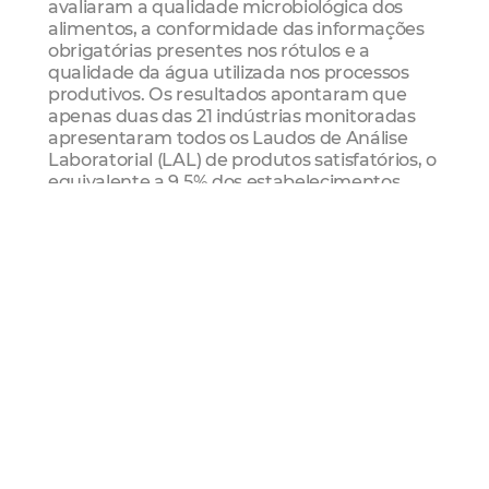
avaliaram a qualidade microbiológica dos
alimentos, a conformidade das informações
obrigatórias presentes nos rótulos e a
qualidade da água utilizada nos processos
produtivos. Os resultados apontaram que
apenas duas das 21 indústrias monitoradas
apresentaram todos os Laudos de Análise
Laboratorial (LAL) de produtos satisfatórios, o
equivalente a 9,5% dos estabelecimentos
acompanhados pelo plano.
As análises microbiológicas verificam se os
alimentos atendem aos padrões sanitários
estabelecidos pela legislação, avaliando a
presença de microrganismos que possam
representar riscos à saúde da população.
Dentre as 40 amostras analisadas neste
critério, apenas duas foram consideradas
insatisfatórias.
Já as análises de rotulagem verificam o
cumprimento das exigências legais