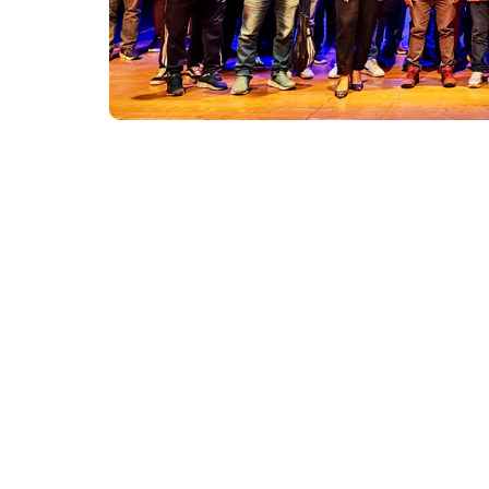
Ação reuniu profissionais que atuam nas unidades da 
papel dos homens no enfrentamento à violência contr
A Prefeitura de Fortaleza, por meio da Secr
de Segurança Cidadã (Sesec), realizou mais 
Walter, reunindo profissionais que atuam 
reflexão e sensibilização sobre o papel dos
A iniciativa tem como objetivo promover es
incentivando reflexões sobre respeito, resp
construção de relações mais igualitárias e liv
Durante o encontro, foram discutidos comp
práticas de violência de gênero, como o assé