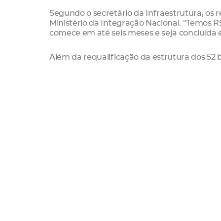
Segundo o secretário da Infraestrutura, os 
Ministério da Integração Nacional. “Temos R$
comece em até seis meses e seja concluída
Além da requalificação da estrutura dos 52
estacionamento, da quadra de esportes situa
“Motoca” destacou que a população aguard
“Estamos há 12 anos esperando por essa tão 
pessoas residentes na Aerolândia e em bairr
A representante da Secultfor acrescentou que
ouvindo as demandas da comunidade para 
Mercado dos Pinhões”, disse Nilde Ferreira.
O Mercado da Aerolândia completou 45 anos 
Cláudio se comprometeu a apresentar à comu
década de 1940, o equipamento faz parte do 
estrutura original de ferro externa será pre