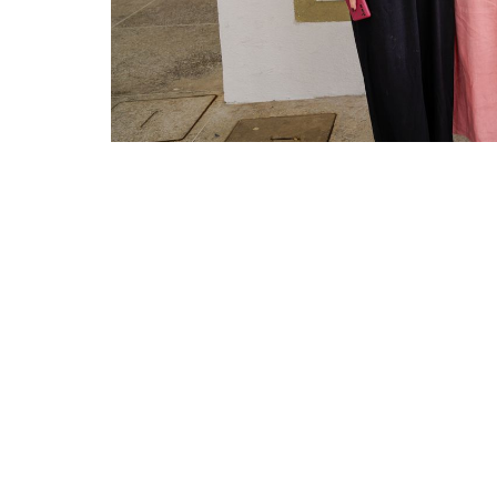
Intervenção artística foi instalada na
O universo das aquarelas de Sandra Montene
Prof. Agerson Tabosa Pinto, no bairro Siqueir
Prefeitura de Fortaleza inaugurou, nesta qui
artista.
A partir do projeto, a Capital realiza experi
murais, em 27 escolas municipais e 13 escola
Sobre a artista