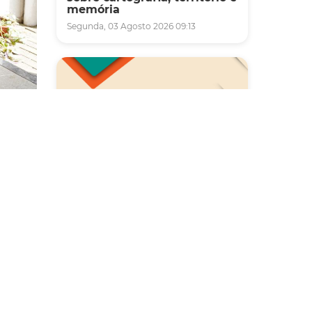
memória
Segunda, 03 Agosto 2026 09:13
(ETI)
Saúde
o da
Carreta da Saúde da Mulher
vai ofertar cerca de 2 mil
atendimentos ginecológicos
renta
e de mamas em Fortaleza
durante o mês de agosto
Quinta, 06 Agosto 2026 08:43