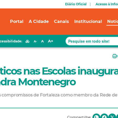
Diário Oficial
Acesso à Inf
Portal
A Cidade
Canais
Institucional
Notí
A+
A
cessibilidade:
A-
sticos nas Escolas inaugur
andra Montenegro
ra os compromissos de Fortaleza como membro da Rede de
Compartilhe: