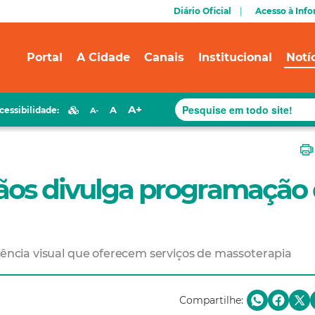
Diário Oficial
Acesso à Inf
Portal
A Cidade
Canais
Institucional
Notí
A+
A
cessibilidade:
A-
Mãos divulga programação
ciência visual que oferecem serviços de massoterapia
Compartilhe: