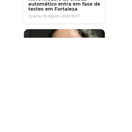
automático entra em fase de
testes em Fortaleza
Quarta, 05 Agosto 2026 16:07
Saúde
Fortaleza terá seis postos de
saúde abertos neste sábado
e domingo (1º e 2/8) para
atendimento à população
Sexta, 31 Julho 2026 16:34