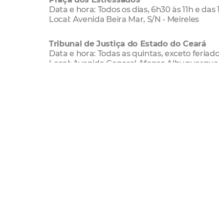
Data e hora: Todos os dias, 6h30 às 11h e das 
Local: Avenida Beira Mar, S/N - Meireles
Tribunal de Justiça do Estado do Ceará
Data e hora: Todas as quintas, exceto feriados
Local: Avenida General Afonso Albuquerque
Fórum Clóvis Beviláqua
Data e hora: Todas as terças, exceto feriados
Local: Rua Desembargador Floriano Benevid
Secretaria Municipal da Infraestrutura (Sei
Data e hora: Todas as quintas, exceto feriado
Local: avenida Deputado Paulino Rocha, 1343
Secretaria Municipal de Urbanismo e Mei
Data e hora: Todas as quintas, exceto feriado
Local: Avenida Deputado Paulino Rocha, 1343
Fórum das Turmas Recursais