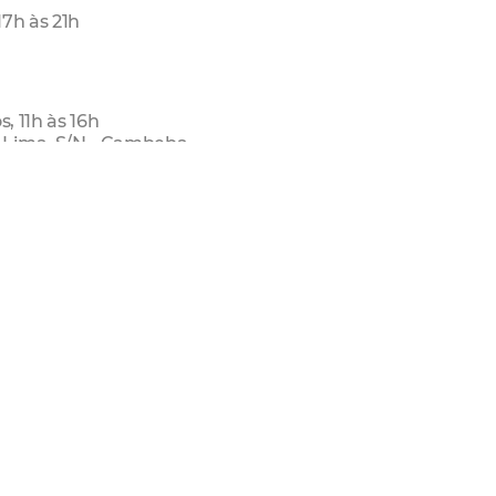
17h às 21h
, 11h às 16h
 Lima, S/N - Cambeba
, 8h às 17h
es Magalhães, 220 - Edson Queiroz
nf)
s, 8h às 16h
 - Cajazeiras
o Ambiente - Seuma
s, 8h às 16h
 - Cajazeiras