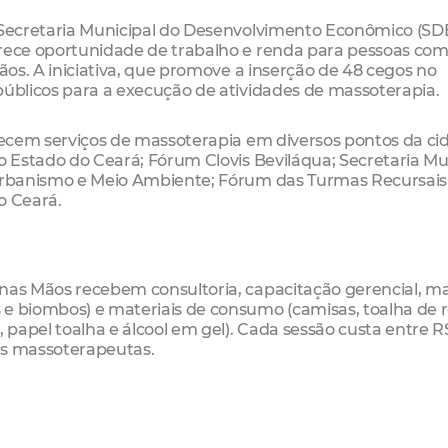
a Secretaria Municipal do Desenvolvimento Econômico (SDE
erece oportunidade de trabalho e renda para pessoas co
Mãos. A iniciativa, que promove a inserção de 48 cegos no
públicos para a execução de atividades de massoterapia.
erecem serviços de massoterapia em diversos pontos da ci
do Estado do Ceará; Fórum Clovis Beviláqua; Secretaria Mu
 Urbanismo e Meio Ambiente; Fórum das Turmas Recursais
o Ceará.
nas Mãos recebem consultoria, capacitação gerencial, ma
e biombos) e materiais de consumo (camisas, toalha de r
 papel toalha e álcool em gel). Cada sessão custa entre R$
os massoterapeutas.