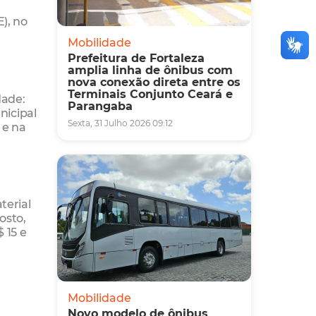
), no
m
Mobilidade
Prefeitura de Fortaleza
amplia linha de ônibus com
nova conexão direta entre os
Terminais Conjunto Ceará e
dade:
Parangaba
nicipal
Sexta, 31 Julho 2026 09:12
 e na
terial
osto,
 15 e
Mobilidade
Novo modelo de ônibus