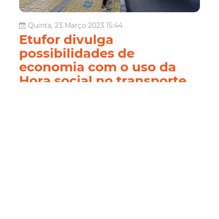
Quinta, 23 Março 2023 15:44
Etufor divulga
possibilidades de
economia com o uso da
Hora social no transporte
coletivo
Utilizar o transporte coletivo fora do horário de pico pode
ser mais vantajoso para quem tem horários alternativos.
Em Fortaleza, é possível pagar mais barato pela tarifa de
ônibus, aproveitando a Hora Social que funciona pela
manhã, de 09h às 11h, e à tarde, de 14h as 16h, de
segunda a sáb...
Mobilidade
hora social
Economia
Tarifa
Onibus
Leia Mais