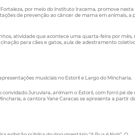
Fortaleza, por meio do Instituto Iracema, promove nesta
ientações de prevenção ao câncer de mama em animais, a p
nhos, atividade que acontece uma quarta-feira por mês, 
inação para cães e gatos, aula de adestramento coletivo
resentações musiciais no Estoril e Largo do Mincharia.
o convidado Juruviara, animam o Estoril, com forró pé de 
ncharia, a cantora Yane Caracas se apresenta a partir da
ira exibição pública do documentário “A Rua é Noiz”. O