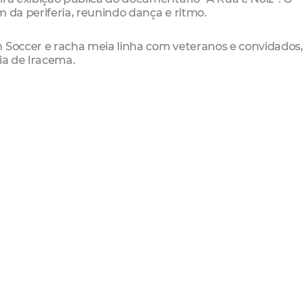
m da periferia, reunindo dança e ritmo.
h Soccer e racha meia linha com veteranos e convidados,
ia de Iracema.
de Iracema);
ia de Iracema);