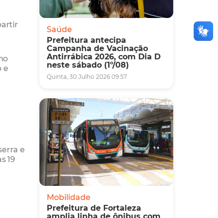
artir
Saúde
Prefeitura antecipa
Campanha de Vacinação
Antirrábica 2026, com Dia D
no
neste sábado (1º/08)
 e
Quinta, 30 Julho 2026 09:57
serra e
s 19
Mobilidade
Prefeitura de Fortaleza
amplia linha de ônibus com