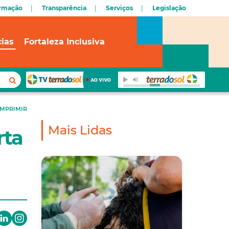
ormação
Transparência
Serviços
Legislação
cias
Fortaleza Inclusiva
IMPRIMIR
Mais Lidas
rta