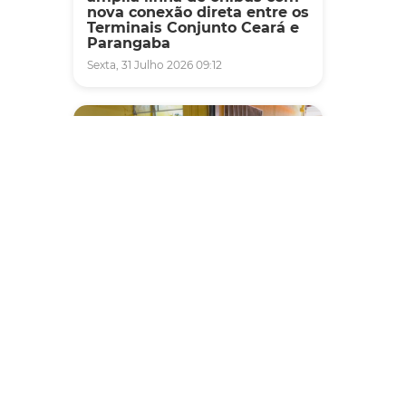
nova conexão direta entre os
Terminais Conjunto Ceará e
Parangaba
Sexta, 31 Julho 2026 09:12
Fiscalização
Agefis apreende cerca de
duas toneladas de alimentos
impróprios para consumo
em supermercado de
Messejana
Quinta, 30 Julho 2026 13:01