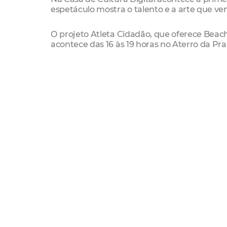
espetáculo mostra o talento e a arte que ve
O projeto Atleta Cidadão, que oferece Beac
acontece das 16 às 19 horas no Aterro da Pra
Serviço:
Quarta Iracema
Data: (17/10) quarta-feira
Horário: A partir das 17 horas
Locais: Estoril (R. dos Tabajaras, 397 – Praia 
Largo dos Tremembés – Praia de Iracema
Largo do Micharia – Praia de Iracema
Casa de Cultura Digital (R. dos Pacajús – Pra
Setfor