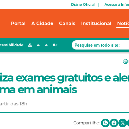
Diário Oficial
Acesso à Inf
Portal
A Cidade
Canais
Institucional
Notí
A+
A
cessibilidade:
A-
iza exames gratuitos e ale
ama em animais
artir das 18h
Compartilhe: