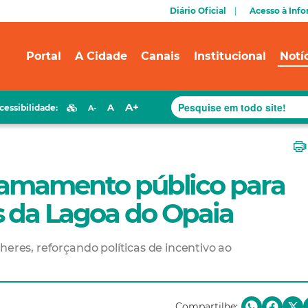
Diário Oficial
Acesso à Inf
Portal
A Cidade
Canais
Institucional
Notí
A+
A
cessibilidade:
A-
hamamento público para
 da Lagoa do Opaia
heres, reforçando políticas de incentivo ao
Compartilhe: