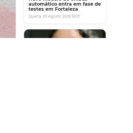
automático entra em fase de
testes em Fortaleza
Quarta, 05 Agosto 2026 16:07
a)
-feira
Saúde
r os
Fortaleza terá seis postos de
 de
saúde abertos neste sábado
e domingo (1º e 2/8) para
atendimento à população
Sexta, 31 Julho 2026 16:34
a,