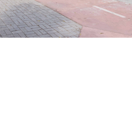
lazer e áreas destinadas a pequenos empreendedores (Foto: Marcos Mour
rdenadoria Especial de Apoio à Governança das Regionais
ria Municipal das Licitações (Selifor), lança, nesta quarta
 para seleção de empreendedores interessados em ocupa
do Opaia. As inscriçõe sacontecem até 23 de dezembro
ação de Boxes na Lagoa do Opaia (Nº 006/2025)
municipal em promover oportunidades de trabalho e rend