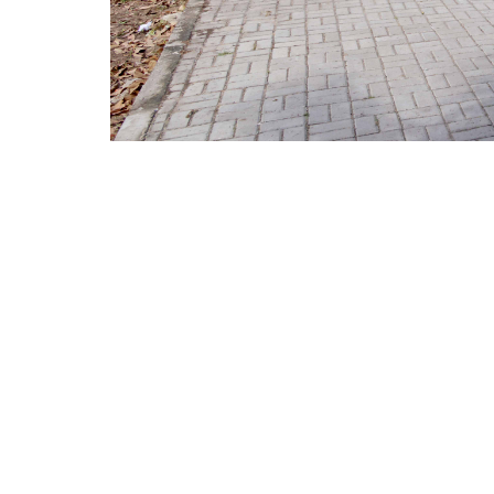
Espaço urbanizado da Lagoa do Opaia reúne esporte, 
A Prefeitura de Fortaleza, por meio da Coo
(Cegor), da Secretaria Regional 4 e da Secreta
(03/12), o Chamamento Público nº 006/2025
boxes implantados no Parque Urbano Lagoa 
2025.
Edital de Chamamento Público para Ocup
O edital reforça o compromisso da gestão 