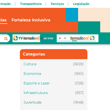
ormação
Transparência
Serviços
Legislação
cias
Fortaleza Inclusiva
Categorias
Cultura
(3659)
Economia
(1661)
Esporte e Lazer
(1128)
Infraestrutura
(957)
Juventude
(1948)