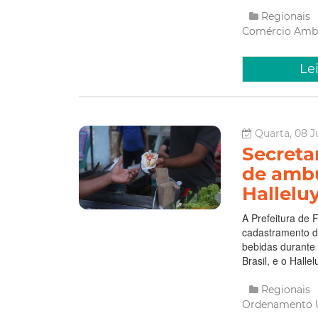
Regionais
Comércio Amb
Le
Quarta, 08 J
Secreta
de ambu
Hallelu
A Prefeitura de F
cadastramento d
bebidas durante 
Brasil, e o Hall
Regionais
Ordenamento 