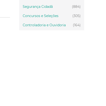
Segurança Cidadã
(884)
Concursos e Seleções
(305)
Controladoria e Ouvidoria
(164)
Servidor
(199)
Fiscalização
(151)
Proteção Animal
(33)
Relações Comunitárias
(10)
Mulheres
(21)
Regionais
(58)
Primeira Infância
(30)