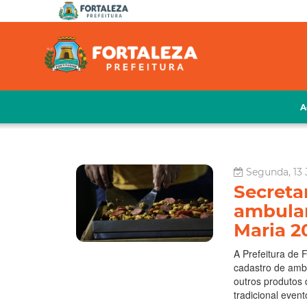
A
Segunda, 13 
Secreta
ambula
Maria 2
A Prefeitura de F
cadastro de ambu
outros produtos
tradicional even