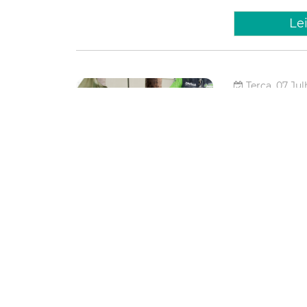
Le
Terça, 07 Jul
Secreta
para am
atuar n
A Prefeitura de 
de ambulantes in
produtos durante
iniciativa busca 
Regionais
Comércio Amb
Le