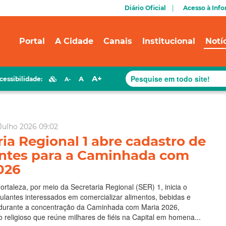
Diário Oficial
Acesso à Inf
Portal
A Cidade
Canais
Institucional
Notí
A+
A
cessibilidade:
A-
Julho 2026 09:02
ria Regional 1 abre cadastro de
ntes para a Caminhada com
026
ortaleza, por meio da Secretaria Regional (SER) 1, inicia o
lantes interessados em comercializar alimentos, bebidas e
 durante a concentração da Caminhada com Maria 2026,
to religioso que reúne milhares de fiéis na Capital em homena...