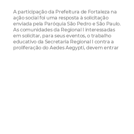
A participação da Prefeitura de Fortaleza na
ação social foi uma resposta à solicitação
enviada pela Paróquia São Pedro e São Paulo.
As comunidades da Regional I interessadas
em solicitar, para seus eventos, o trabalho
educativo da Secretaria Regional I contra a
proliferação do Aedes Aegypti, devem entrar
em contato através do telefone 3433.6823.
Dengue
Ellery
Jardim Guanabara
Monte Castelo
Regional I
Mais Lidas