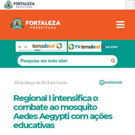
22 de Março de 2013 em
Saúde
IMPRIMIR
Regional I intensifica o
combate ao mosquito
Aedes Aegypti com ações
educativas