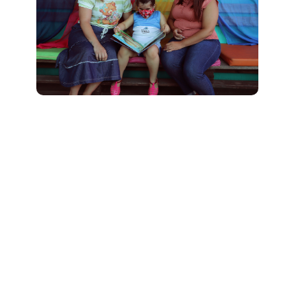
A ideia do exercício surgiu após uma das
formações em contexto realizada pela Secretaria
nas instituições de Educação Infantil
Reproduzindo as brincadeiras retratadas nas
pinturas, alunos e suas famílias uniram-se em
um momento rico de lazer. “O exercício gerou
uma aproximação entre os responsáveis e as
crianças. Eles saíram do mundo virtual, tão
presente em nosso dia a dia, e vivenciaram
brincadeiras simples que seus pais
aproveitaram tanto na infância”, ressaltou
Michileine Moraes.