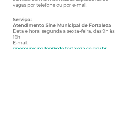
vagas por telefone ou por e-mail.
Serviço:
Atendimento Sine Municipal de Fortaleza
Data e hora: segunda a sexta-feira, das 9h às
16h
E-mail:
sinemunicipalfor@sde.fortaleza.ce.gov.br
Telefones: (85) 3105-3712 / 3223-5437
WhatsApp: (85) 9.8513-4385
Sine
Sine Municipal
Emprego
Trabalho
Sde
Sine
Fácil
trabalhador
Mais Lidas