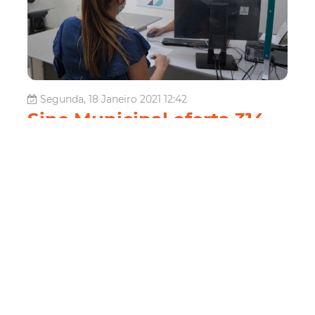
Segunda, 18 Janeiro 2021 12:42
Sine Municipal oferta 314
vagas de trabalho em
Fortaleza
O Sine Municipal está disponibilizando 314 vagas de
trabalho em Fortaleza, incluindo Pessoas com Deficiência
(PcD). Estão abertas 39 vagas para auxiliar de cozinha,
31 vagas para profissionais de costura, 25 vagas para
coordenador de restaurante, 20 vagas para consultor de
vendas, 12 vagas para c...
Economia
Economia
Sine
Sine Municipal
Trabalho
Emprego
oportunidades