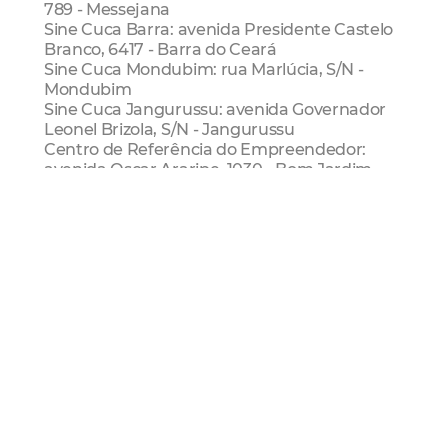
789 - Messejana
Sine Cuca Barra: avenida Presidente Castelo
Branco, 6417 - Barra do Ceará
Sine Cuca Mondubim: rua Marlúcia, S/N -
Mondubim
Sine Cuca Jangurussu: avenida Governador
Leonel Brizola, S/N - Jangurussu
Centro de Referência do Empreendedor:
avenida Oscar Araripe, 1030 - Bom Jardim
Centro de Referência do Empreendedor: rua
Dolor Barreira, 411 - Vicente Pinzon
Mais informações: (85) 3105-3712.
Economia
Emprego
Renda
Sde
SDE Fortaleza
Oportunidade
Trabalho