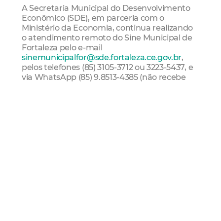
A Secretaria Municipal do Desenvolvimento
Econômico (SDE), em parceria com o
Ministério da Economia, continua realizando
o atendimento remoto do Sine Municipal de
Fortaleza pelo e-mail
sinemunicipalfor@sde.fortaleza.ce.gov.br
,
pelos telefones (85) 3105-3712 ou 3223-5437, e
via WhatsApp (85) 9.8513-4385 (não recebe
ligações). Os trabalhadores podem continuar
usando os serviços remotos. Os
empregadores também podem oferecer
gratuitamente suas vagas de emprego nas
unidades do Sine.
Aplicativo Sine Fácil
Para quem deseja consultar ou se cadastrar
nas vagas de trabalho sem sair de casa, o
Sistema Nacional do Emprego (Sine), gerido
pelo Ministério da Economia, disponibiliza o
aplicativo Sine Fácil (Android e iOS). No app o
trabalhador encontra informações sobre