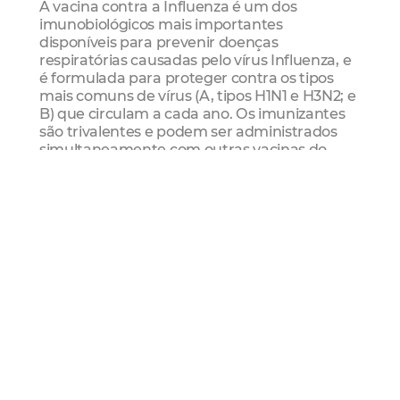
A vacina contra a Influenza é um dos
imunobiológicos mais importantes
disponíveis para prevenir doenças
respiratórias causadas pelo vírus Influenza, e
é formulada para proteger contra os tipos
mais comuns de vírus (A, tipos H1N1 e H3N2; e
B) que circulam a cada ano. Os imunizantes
são trivalentes e podem ser administrados
simultaneamente com outras vacinas do
calendário nacional.
Saúde
Vacinação
Influenza
Posto De Saúde
Mais Lidas