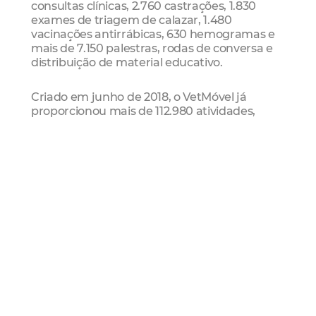
consultas clínicas, 2.760 castrações, 1.830
exames de triagem de calazar, 1.480
vacinações antirrábicas, 630 hemogramas e
mais de 7.150 palestras, rodas de conversa e
distribuição de material educativo.
Criado em junho de 2018, o VetMóvel já
proporcionou mais de 112.980 atividades,
sendo mais de 20.960 consultas clínicas,
20.280 vacinações antirrábicas, 13.430
exames de triagem de calazar, 12.760
castrações, 4.520 hemogramas, 3.300
implantes de microchips e mais de 37.850
palestras, rodas de conversa e distribuição de
material educativo.
Medidas de prevenção à Covid
Todos os profissionais atuantes no local usam
máscaras e o VetMóvel disponibiliza álcool em
gel 70% para higienização das mãos e
restringe o acesso a apenas uma pessoa com
animal em atendimento no consultório.