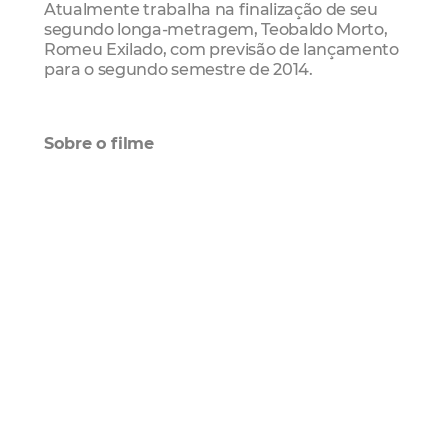
Atualmente trabalha na finalização de seu
segundo longa-metragem,
Teobaldo Morto,
Romeu Exilado
, com previsão de lançamento
para o segundo semestre de 2014.
Sobre o filme
As Horas Vulgares (2011| 123 min)
Sinopse:
Na noite vazia de Vitória, Théo e
Lauro se reencontram. Entre a cumplicidade
dessa noite e a memória de noites passadas
em festas na companhia de velhos
conhecidos, bebidas e jazz, eles irão
confrontar a realidade e o desencanto.
Ficha Técnica