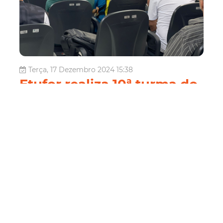
Terça, 17 Dezembro 2024 15:38
Etufor realiza 10ª turma do
curso de atualização para
mototaxistas em novo
local de capacitação
A Empresa de Transporte Urbano de Fortaleza (Etufor)
realiza, nesta terça e quarta-feira (17 e 18/12), a partir
das 18h, mais uma edição do curso de atualização para
mototaxistas. A capacitação é gratuita e obrigatória para
os profissionais autorizados a ofertar o serviço na cidade.
Em sua...
Mobilidade
mototáxi
Curso
Capacitação