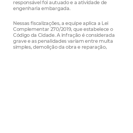
responsável foi autuado e a atividade de
engenharia embargada.
Nessas fiscalizações, a equipe aplica a Lei
Complementar 270/2019, que estabelece o
Código da Cidade. A infração é considerada
grave e as penalidades variam entre multa
simples, demolição da obra e reparação,
reposição ou reconstituição. Em casos de
multa, o valor vai de R$ 202,50 a R$ 32.400.
Fiscalização integrada
As operações contam com a participação da
Inspetoria de Proteção Ambiental (Ipam) da
Guarda Municipal de Fortaleza (GMFor) e do
Batalhão de Polícia de Meio Ambiente
(BPMA). Os esforços conjuntos são no sentido
de fiscalizar e impedir situações de
desrespeito às normas e protocolos sanitários
previstos nos decretos estadual e municipal