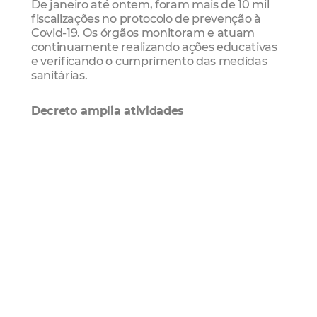
De janeiro até ontem, foram mais de 10 mil
fiscalizações no protocolo de prevenção à
Covid-19. Os órgãos monitoram e atuam
continuamente realizando ações educativas
e verificando o cumprimento das medidas
sanitárias.
Decreto amplia atividades
De acordo com o Decreto Municipal 15.032, as
aulas presenciais do ensino médio de escolas
públicas e privadas, bibliotecas e museus
estão liberados com 50% da capacidade. Já
nos cinemas, há limitação de 30% da
capacidade. Os espaços públicos para a
prática de esportes, como areninhas, estão
autorizados.
Desde o início do mês, o comércio de rua
pode funcionar de 10h às 19h, com exceção
dos restaurantes, que abrem das 10h às 22h,