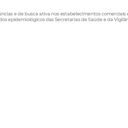
núncias e de busca ativa nos estabelecimentos comerciais 
os epidemiológicos das Secretarias de Saúde e da Vigilâ
Inspetoria de Proteção Ambiental (Ipam), da Guarda Mun
de Trânsito e Cidadania (AMC) e do Batalhão de Polícia de
o da população para o cumprimento das medidas sanitári
idades podem ser feitas por meio do aplicativo Fiscalize
site https://denuncia.agefis.fortaleza.ce.gov.br e do telefo
icipal