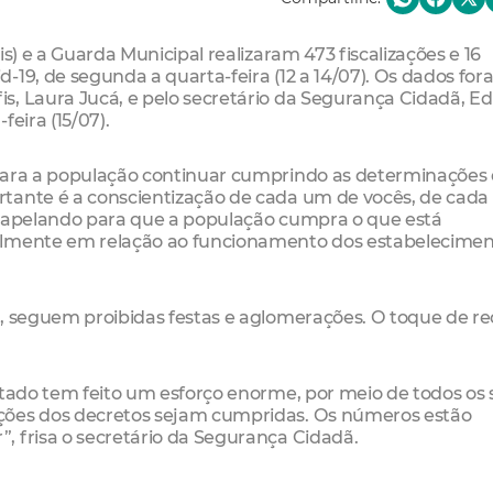
s) e a Guarda Municipal realizaram 473 fiscalizações e 16
-19, de segunda a quarta-feira (12 a 14/07). Os dados fo
s, Laura Jucá, e pelo secretário da Segurança Cidadã, E
eira (15/07).
 para a população continuar cumprindo as determinações
rtante é a conscientização de cada um de vocês, de cad
s apelando para que a população cumpra o que está
almente em relação ao funcionamento dos estabelecime
1, seguem proibidas festas e aglomerações. O toque de re
stado tem feito um esforço enorme, por meio de todos os 
ções dos decretos sejam cumpridas. Os números estão
, frisa o secretário da Segurança Cidadã.