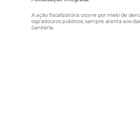
A ação fiscalizatória ocorre por meio de de
logradouros públicos, sempre atenta aos dad
Sanitária.
As operações contam com a participação da 
de Fortaleza (GMF), da Autarquia Municipal 
Ambiente (BPMA).
Denúncias
A Prefeitura de Fortaleza conta com o apoi
prevenção à Covid-19. Denúncias de irregular
Fortaleza (disponível para Android e iOS), do 
Agefis
Fiscalização
Live
Sesec
Gmf
Guarda Mun