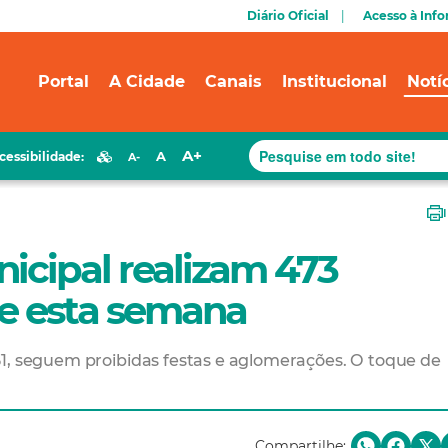
Diário Oficial
Acesso à Inf
Portal
A Cidade
Canais
Institucional
Notí
A+
A
cessibilidade:
A-
icipal realizam 473
te esta semana
51, seguem proibidas festas e aglomerações. O toque de
Compartilhe: