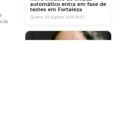
automático entra em fase de
testes em Fortaleza
e
Quarta, 05 Agosto 2026 16:07
ncia
icipal
 Meio
as de
Saúde
ne 156.
Fortaleza terá seis postos de
saúde abertos neste sábado
e domingo (1º e 2/8) para
atendimento à população
Sexta, 31 Julho 2026 16:34