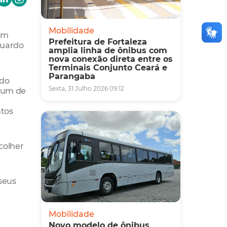
Mobilidade
ram
Prefeitura de Fortaleza
duardo
amplia linha de ônibus com
nova conexão direta entre os
Terminais Conjunto Ceará e
Parangaba
 do
Sexta, 31 Julho 2026 09:12
a um de
ntos
colher
seus
Mobilidade
Novo modelo de ônibus