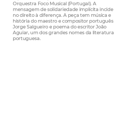
Orquestra Foco Musical (Portugal). A
mensagem de solidariedade implícita incide
no direito à diferença. A peça tem música e
história do maestro e compositor português
Jorge Salgueiro e poema do escritor João
Aguiar, um dos grandes nomes da literatura
portuguesa.
Serviço
Espetáculo Sítio da Amizade
Data: Dia 17 de abril (quarta-feira)
Horário: De 8h às 10h (manhã) e de 14h às 16h
(tarde)
Local: Teatro José de Alencar
Endereço: Rua Liberato Barroso, 525 - Centro
rede municipal de ensino
alunos
Ensino
Fundamental
Cultura
Teatro