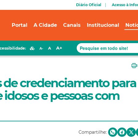
Diário Oficial
Acesso à Inf
Portal
A Cidade
Canais
Institucional
Notí
A+
A
cessibilidade:
A-
 de credenciamento para
 idosos e pessoas com
Compartilhe: