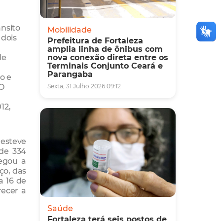
nsito
Mobilidade
 dois
Prefeitura de Fortaleza
amplia linha de ônibus com
de
nova conexão direta entre os
Terminais Conjunto Ceará e
Parangaba
o e
 O
Sexta, 31 Julho 2026 09:12
12,
esteve
 de 334
hegou a
ço, das
a 16 de
recer a
Saúde
Fortaleza terá seis postos de