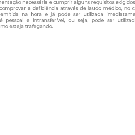
ntação necessária e cumprir alguns requisitos exigido
 comprovar a deficiência através de laudo médico, no 
 emitida na hora e já pode ser utilizada imediatame
pessoal e intransferível, ou seja, pode ser utiliza
mo esteja trafegando.
eficiência precisa ter em mãos a cópia do laudo ou ates
 comprovante de residência: água, luz ou telefone e no ca
documentos do responsáveis. O idoso precisa dos mesmos
.
iciência para vagas exclusivas de estacionamento.