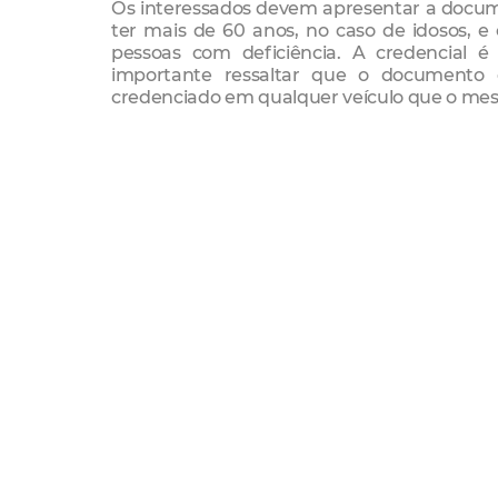
Os interessados devem apresentar a docume
ter mais de 60 anos, no caso de idosos, e
pessoas com deficiência. A credencial é
importante ressaltar que o documento é 
credenciado em qualquer veículo que o mes
Documentação necessária:
Para fazer o credenciamento a pessoa com d
médico; cópia do RG; cópia do CPF; cópia do
menores de idade, acrescentar cópias dos 
documentos, com exceção do laudo médico
Serviço:
Credenciamento de idosos e pessoas com def
Shopping Benfica:
Dia 25/02 ao 02/03 – das 10h às 22h.