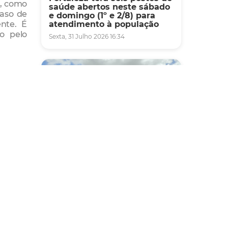
s, como
saúde abertos neste sábado
caso de
e domingo (1º e 2/8) para
nte. É
atendimento à população
do pelo
Sexta, 31 Julho 2026 16:34
tado
so de
Mobilidade
Novo modelo de ônibus
automático entra em fase de
testes em Fortaleza
Quarta, 05 Agosto 2026 16:07