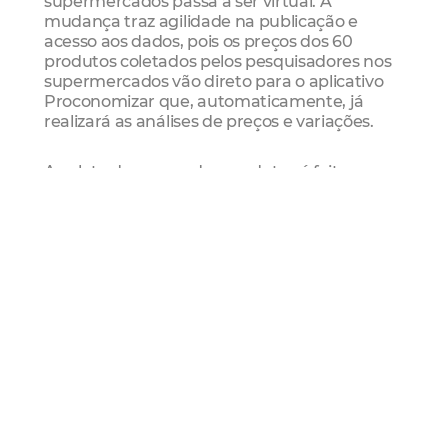
supermercados passa a ser virtual. A
mudança traz agilidade na publicação e
acesso aos dados, pois os preços dos 60
produtos coletados pelos pesquisadores nos
supermercados vão direto para o aplicativo
Proconomizar que, automaticamente, já
realizará as análises de preços e variações.
A coleta de preços dos produtos é feita
mensalmente nos supermercados de
Fortalezal. Os itens são divididos em
alimentação, carnes e aves, padaria,
refrigerantes, frutas e verduras, higiene
pessoal, limpeza doméstica ou cuidados e
higiene infantis.
Como baixar
Aplicativo "Proconomizar" já está disponível
na plataforma Android e em fase de
implantação no iOS. Mais informações pela
Central 151.