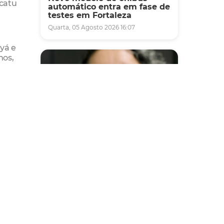
catu
automático entra em fase de
testes em Fortaleza
Quarta, 05 Agosto 2026 16:07
yá e
nos,
tância
ra, do
 de
Saúde
aleza,
Fortaleza terá seis postos de
s da
saúde abertos neste sábado
e domingo (1º e 2/8) para
rmas
atendimento à população
 e de
Sexta, 31 Julho 2026 16:34