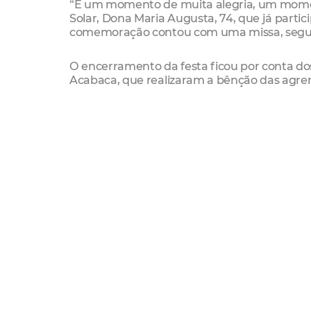
“É um momento de muita alegria, um moment
Solar, Dona Maria Augusta, 74, que já partic
comemoração contou com uma missa, seguida
O encerramento da festa ficou por conta do
Acabaca, que realizaram a bênção das agrem
destacou a relevância da celebração para a 
para a cultura negra de Fortaleza e do Ceará
comemorou. A festa contou com a presença d
presidente da Acecce, Arnaud Silvério e seu
Fortaleza, Magela Lima.
Dia 25 é Dia de Maracatu
"
Agora todo dia 25 é dia de Maracatu”, anunc
Magela Lima. A partir de março, no intuito 
nossa cultura popular, todo dia 25 contar
maracatus, com apresentações que acontece
que encontramos de tornar a tradição dos ma
valorizar essa importante manifestação”, acr