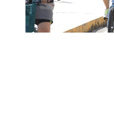
Durante os trajetos, a Ciclofaixa de Lazer conta co
Transporte e Cidadania (AMC)
A Prefeitura de Fortaleza realiza, neste domin
percursos retornando ao Passeio Público, n
e Sul funcionarão de 7h às 10h, em decorrên
Montese e Cocó estarão conectados por meio 
ficam na Praça Jonas de Freitas, Praça da I
Durante os trajetos, a Ciclofaixa de Lazer