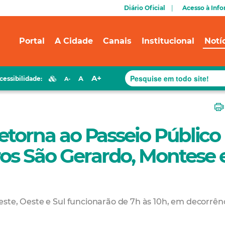
Diário Oficial
Acesso à Inf
Portal
A Cidade
Canais
Institucional
Notí
A+
A
cessibilidade:
A-
retorna ao Passeio Público
os São Gerardo, Montese 
ste, Oeste e Sul funcionarão de 7h às 10h, em decorrên