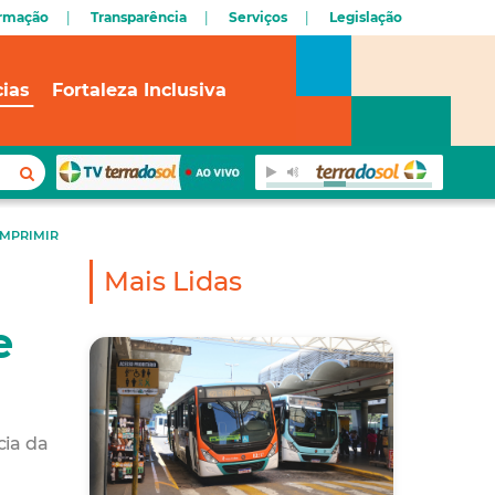
ormação
Transparência
Serviços
Legislação
cias
Fortaleza Inclusiva
IMPRIMIR
Mais Lidas
e
cia da