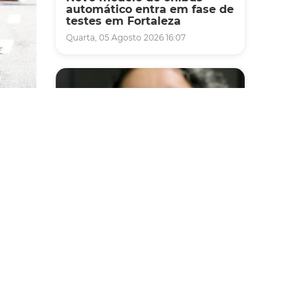
automático entra em fase de
testes em Fortaleza
Quarta, 05 Agosto 2026 16:07
 de
Saúde
Fortaleza terá seis postos de
 Oeste
saúde abertos neste sábado
rardo,
e domingo (1º e 2/8) para
que
atendimento à população
 Cocó.
Sexta, 31 Julho 2026 16:34
l, da