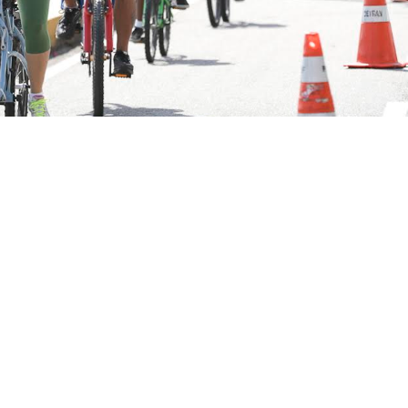
m acompanhamento e suporte da Guarda Municipal, da Autarquia Municipal
go (10/11), a 255ª edição da Ciclofaixa de Lazer, com três
o Centro. Excepcionalmente nesta edição, as Rotas Leste,
cia da aplicação do Enem. Dessa forma, os bairros São Ge
de trajetos iniciando nos tradicionais pontos de apoio, 
greja Nossa Senhora Aparecida e Anfiteatro do Parque do
 conta com acompanhamento e suporte da Guarda Municipa