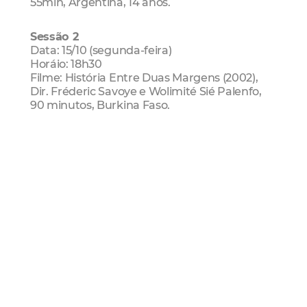
55min, Argentina, 14 anos.
Sessão 2
Data: 15/10 (segunda-feira)
Horáio: 18h30
Filme: História Entre Duas Margens (2002),
Dir. Fréderic Savoye e Wolimité Sié Palenfo,
90 minutos, Burkina Faso.
Sessão 3
Data: 22/10 (segunda-feira)
Horário: 18h30
Filme: Desmundo (2002), Dir. Alain Fresnot, 1h
41min, Brasil
Sessão 4
Quando: 29/10 (segunda-feira)
Horário: 18h30
Filmes: Arca do Zo'é (1993), Dir. Dominique
Tilkin Gallois Vincent Carelli, 22 min, Brasil
Pïrinop - Meu Primeiro Contato (2007), Dir.