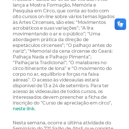
lança a Mostra Formação, Memória e
Pesquisa em Circo, que conta ao todo com
oito cursos on-line sobre vários temas ligados
às Artes Circenses, são eles: “Movimentos
acrobáticos e suas variações”; “A lira
movimentando o ar e o público”; “Uma
abordagem prática da direção de
espetáculos circenses”; “O palhaço antes do
nariz”; “Memorial da cena circense do Ceará:
Palhaça Nada e Palhaço Pimenta”;
“Palhaçaria Tradicional”; “O malabares no
circo itinerante de lona” e “O movimento do
corpo no ar, equilíbrio e forças na faixa
aéreas”. O acesso às videoaulas estará
disponível de 13 a 24 de setembro. Para ter
acesso às videoaulas de todos cursos, os
interessados devem preencher a ficha de
inscrição do “Curso de apreciação em circo”,
neste link
.
Nesta semana, ocorre a última atividade do
Seminário do 72º Salão de Abril, que consiste