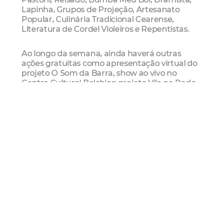
Lapinha, Grupos de Projeção, Artesanato
Popular, Culinária Tradicional Cearense,
Literatura de Cordel Violeiros e Repentistas.
Ao longo da semana, ainda haverá outras
ações gratuitas como apresentação virtual do
projeto O Som da Barra, show ao vivo no
Centro Cultural Belchior; projeto Vila na Rede,
da Vila das Artes; Feira de Produtos
Orgânicos, no Mercado dos Pinhões; e
Passeio Instrumental, no Passeio Público.
Programação Cultural
Secultfor
Cultura
Mais Lidas