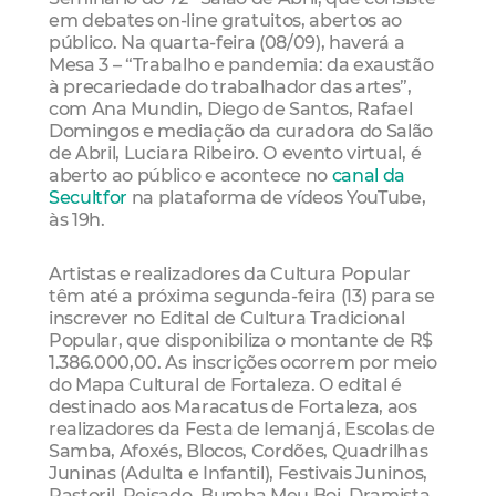
em debates on-line gratuitos, abertos ao
público. Na quarta-feira (08/09), haverá a
Mesa 3 – “Trabalho e pandemia: da exaustão
à precariedade do trabalhador das artes”,
com Ana Mundin, Diego de Santos, Rafael
Domingos e mediação da curadora do Salão
de Abril, Luciara Ribeiro. O evento virtual, é
aberto ao público e acontece no
canal da
Secultfor
na plataforma de vídeos YouTube,
às 19h.
Artistas e realizadores da Cultura Popular
têm até a próxima segunda-feira (13) para se
inscrever no Edital de Cultura Tradicional
Popular, que disponibiliza o montante de R$
1.386.000,00. As inscrições ocorrem por meio
do Mapa Cultural de Fortaleza. O edital é
destinado aos Maracatus de Fortaleza, aos
realizadores da Festa de Iemanjá, Escolas de
Samba, Afoxés, Blocos, Cordões, Quadrilhas
Juninas (Adulta e Infantil), Festivais Juninos,
Pastoril, Reisado, Bumba Meu Boi, Dramista,