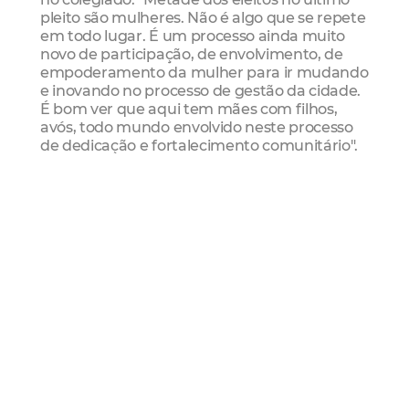
pleito são mulheres. Não é algo que se repete
em todo lugar. É um processo ainda muito
novo de participação, de envolvimento, de
empoderamento da mulher para ir mudando
e inovando no processo de gestão da cidade.
É bom ver que aqui tem mães com filhos,
avós, todo mundo envolvido neste processo
de dedicação e fortalecimento comunitário".
Em seguida, o assessor especial do Iplanfor
Armando Silveira parabenizou os novos
conselheiros e desejou sucesso durante o
mandato, ressaltando a luta que a população
já desenvolve em seus territórios. “A eleição é
um reconhecimento que receberam de suas
comunidades. Esses conselhos gestores
trabalharão para o zoneamento, a
regularização fundiária e a moradia digna,
com foco, sobretudo, nas pessoas”, disse.
Também presente no evento, o secretário da