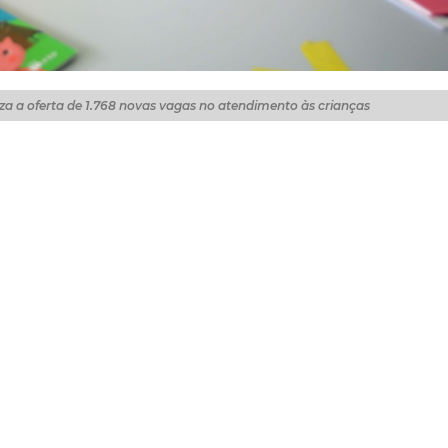
za a oferta de 1.768 novas vagas no atendimento às crianças
 gestão municipal já são marcas reconhecidas quando o a
 Tanto que, neste primeiro ano de mandato do prefeito Jos
de Educação Infantil (CEIs). Todas estas unidades contam
 de 2022. O serviço voltado aos bebês é uma proposta prev
cipal totaliza a oferta de 1.768 novas vagas no atendime
tos foram entregues nos bairros do Planalto Ayrton Senn
s no São Bento, dois no Edson Queiroz (um deles, no Resid
idade Jardim), Papicu, Itaperi, Vicente Pinzón e Sapiranga
m andamento em diversas localidades da cidade.
ção Infantil da Rede Municipal falam da satisfação de
ade, bem-estar e segurança para os pequenos. A Diana M