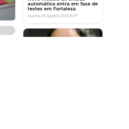
automático entra em fase de
testes em Fortaleza
Quarta, 05 Agosto 2026 16:07
ssunto
é
 com
ista
nto às
Saúde
a, no
Fortaleza terá seis postos de
encial
saúde abertos neste sábado
.
e domingo (1º e 2/8) para
atendimento à população
Sexta, 31 Julho 2026 16:34
oraes