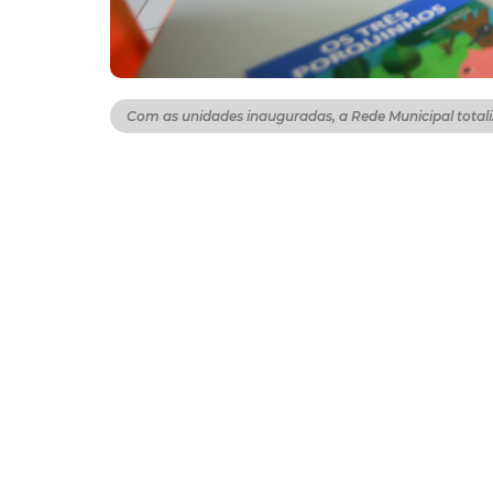
Com as unidades inauguradas, a Rede Municipal totali
A atenção, o cuidado e os investimentos da
é a área da Educação Infantil de Fortaleza.
Sarto, já foram entregues 11 novos Centros 
atendimento de berçário, que inicia a partir
no plano de governo da atual gestão.
Com as 11 unidades inauguradas, a Rede Muni
crianças de 6 meses a 3 anos. Os equipamen
Bom Jardim (Residencial Miguel Arraes), doi
Yolanda Queiroz), José Walter (Residencial C
Outros 21 CEIs já estão com a construção e
Mães que têm crianças nos Centros de Educa
encontrar nas unidades o ensino de qualid