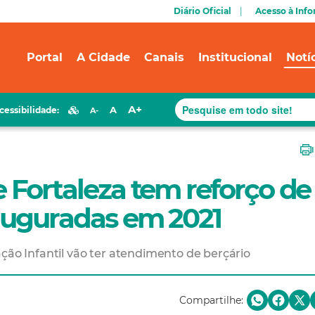
Diário Oficial
Acesso à Inf
Portal
A Cidade
Canais
Institucional
Notí
A+
A
cessibilidade:
A-
e Fortaleza tem reforço de
nauguradas em 2021
ção Infantil vão ter atendimento de berçário
Compartilhe: