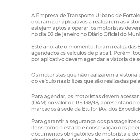
A Empresa de Transporte Urbano de Fortaleza
operam por aplicativos a realizarem as vistor
estejam aptos a operar, os motoristas devem 
no dia 02 de janeiro no Diário Oficial do Mun
Este ano, até o momento, foram realizadas 8
agendados os veículos de placa 1. Porém, to
por aplicativo devem agendar a vistoria de s
Os motoristas que não realizarem a vistoria
do veículo nas blitzes que são realizadas pela
Para agendar, os motoristas devem acessar
(DAM) no valor de R$ 138,98, apresentando 
marcados à sede da Etufor (Av. dos Expedicio
Para garantir a segurança dos passageiros qu
itens como o estado e conservação dos pneus,
documentos obrigatórios do motorista e do 
identidade visual do veículo, que deve obed