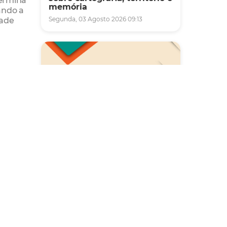
memória
ando a
dade
Segunda, 03 Agosto 2026 09:13
o
 em
Saúde
Carreta da Saúde da Mulher
vai ofertar cerca de 2 mil
atendimentos ginecológicos
e de mamas em Fortaleza
durante o mês de agosto
Quinta, 06 Agosto 2026 08:43