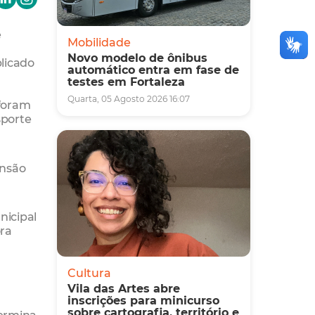
e
Mobilidade
Novo modelo de ônibus
blicado
automático entra em fase de
testes em Fortaleza
Quarta, 05 Agosto 2026 16:07
 foram
sporte
ensão
icipal
ora
Cultura
Vila das Artes abre
inscrições para minicurso
sobre cartografia, território e
termina