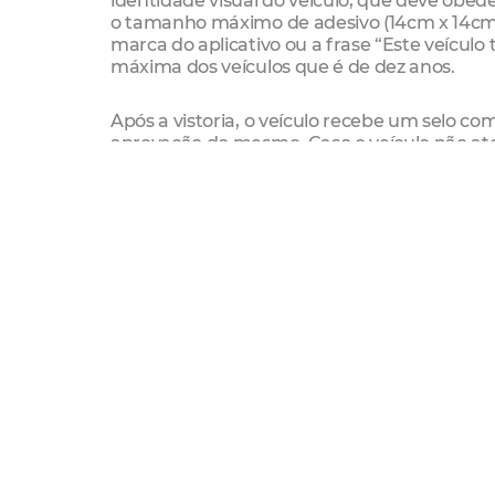
o tamanho máximo de adesivo (14cm x 14cm) af
marca do aplicativo ou a frase “Este veículo 
máxima dos veículos que é de dez anos.
Após a vistoria, o veículo recebe um selo 
aprovação do mesmo. Caso o veículo não aten
adequações e reagendar a vistoria.
Os passageiros podem conferir se o veículo 
afixado no para-brisa dianteiro e, ao ler o
dia.
aplicativos
vistorias
Etufor