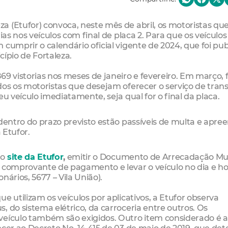
 (Etufor) convoca, neste mês de abril, os motoristas qu
ias nos veículos com final de placa 2. Para que os veículos
cumprir o calendário oficial vigente de 2024, que foi pu
icípio de Fortaleza.
69 vistorias nos meses de janeiro e fevereiro. Em março,
dos os motoristas que desejam oferecer o serviço de tran
eu veículo imediatamente, seja qual for o final da placa.
 dentro do prazo previsto estão passíveis de multa e apre
 Etufor.
 o
site da Etufor
,
emitir o Documento de Arrecadação Mun
o comprovante de pagamento e levar o veículo no dia e h
nários, 5677 – Vila União).
e utilizam os veículos por aplicativos, a Etufor observa
 do sistema elétrico, da carroceria entre outros. Os
veículo também são exigidos. Outro item considerado é a
ecer ao Decreto No. 14.415 de 03 de maio de 2019, que de