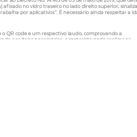
ixado no vidro traseiro no lado direito superior, sinaliz
trabalha por aplicativos”. É necessário ainda respeitar a i
com o QR code e um respectivo laudo, comprovando a
da aos itens necessários, o motorista pode realizar as
está regularizado, observando, por meio do QR code, o sel
 QR Code, confirmar se o mesmo encontra-se com a vistoria