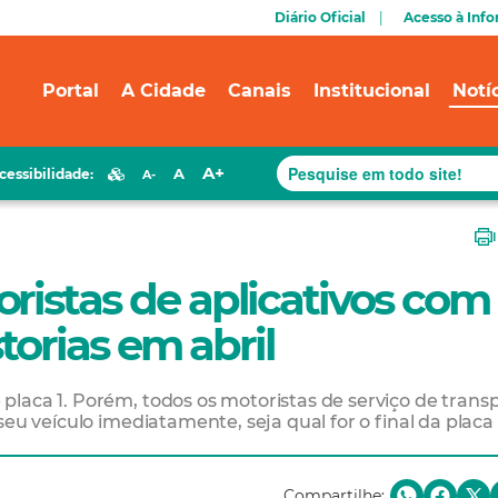
Diário Oficial
Acesso à Inf
Portal
A Cidade
Canais
Institucional
Notí
A+
A
cessibilidade:
A-
ristas de aplicativos com
storias em abril
laca 1. Porém, todos os motoristas de serviço de trans
seu veículo imediatamente, seja qual for o final da placa
Compartilhe: