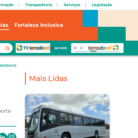
ormação
Transparência
Serviços
Legislação
cias
Fortaleza Inclusiva
IMPRIMIR
Mais Lidas
porte